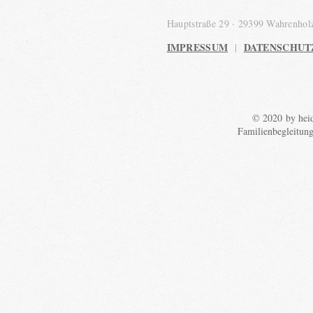
Hauptstraße 29 · 29399 Wahrenho
IMPRESSUM
DATENSCHUT
|
© 2020 by heid
Familienbegleitun