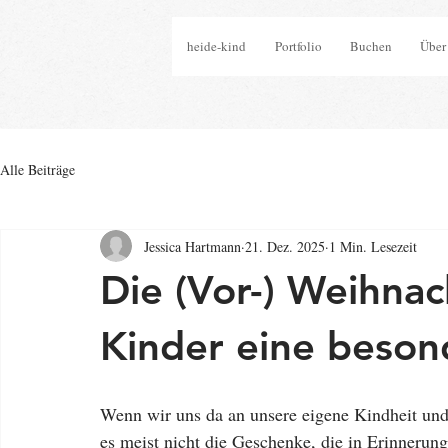
heide-kind
Portfolio
Buchen
Über
Alle Beiträge
Jessica Hartmann
21. Dez. 2025
1 Min. Lesezeit
Die (Vor-) Weihnach
Kinder eine beson
Wenn wir uns da an unsere eigene Kindheit und
es meist nicht die Geschenke, die in Erinnerung