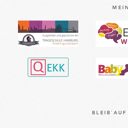
MEI
BLEIB`AU