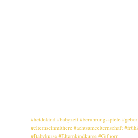
#heidekind
#babyzeit
#berührungsspiele
#gebor
#elternseinmitherz
#achtsameelternschaft
#früh
#Babykurse
#Elternkindkurse
#Gifhorn