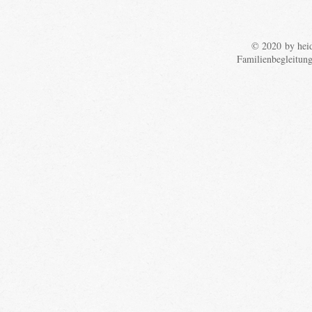
© 2020 by heid
Familienbegleitun