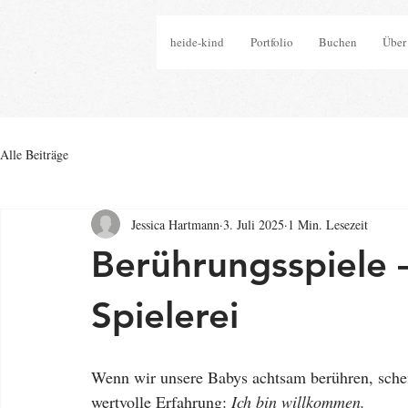
heide-kind
Portfolio
Buchen
Über
Alle Beiträge
Jessica Hartmann
3. Juli 2025
1 Min. Lesezeit
Berührungsspiele 
Spielerei
Wenn wir unsere Babys achtsam berühren, schen
wertvolle Erfahrung: 
Ich bin willkommen.